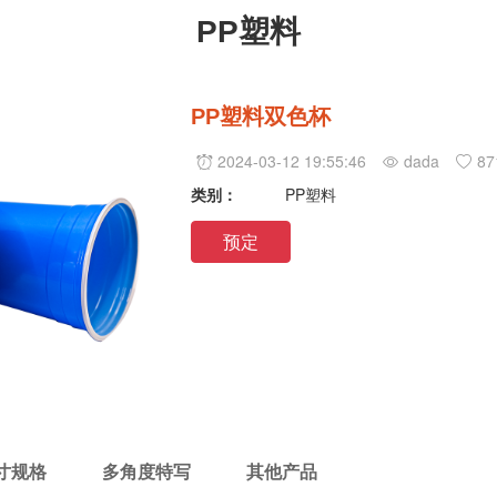
PP塑料
PP塑料双色杯
2024-03-12 19:55:46
dada
87
类别：
PP塑料
预定
寸规格
多角度特写
其他产品