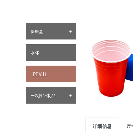
保鲜盒
水杯
PP塑料
一次性纸制品
详细信息
尺